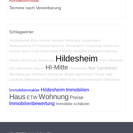
Kontaktformular
Termine nach Vereinbarung
Schlagwörter
Nordstemmen
Eime
Kemme
Sarstedt
Moritzberg
Langenhagen
Niedersachsen
HI-Oststadt
Hannover
Ronnenberg
Lamspringe
Ochtersum
Sorsum
Itzum
Groß Förste
Neuhof
Rheden
Bründeln
Emmerke
Pattensen
Hildesheim
Dinklar
Hönnersum
Barienrode
Peine
Pforzheim
HI-Mitte
Bad Salzdetfurth
Elze
Himmelstür
Büsum
Himmelsthür
Barsinghausen
Ittersbach
Machtsum
Söhlde
Algermissen
Heinde
Holle
Landkreis Hildesheim
HI-Bockfeld
Alfeld
Ruthe
Salzhemmendorf
Diekholzen
Hildesheim Immobilien
Immobilienmakler
Haus
Wohnung
ETW
Preise
Immobilienbewertung
Immobilie schätzen