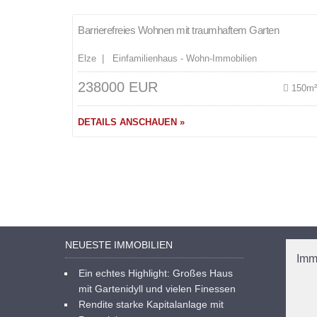
Barrierefreies Wohnen mit traumhaftem Garten
Elze | Einfamilienhaus - Wohn-Immobilien
238000 EUR
150m
DETAILS ANSCHAUEN »
NEUESTE IMMOBILIEN
Imm
Ein echtes Highlight: Großes Haus
mit Gartenidyll und vielen Finessen
Rendite starke Kapitalanlage mit