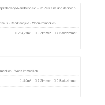
Kapitalanlage/Renditeobjekt – im Zentrum und dennoch
VERKAUFT
nhaus - Renditeobjekt - Wohn-Immobilien
264,27m²
9 Zimmer
4 Badezimmer
mmobilien - Wohn-Immobilien
160m²
7 Zimmer
2 Badezimmer