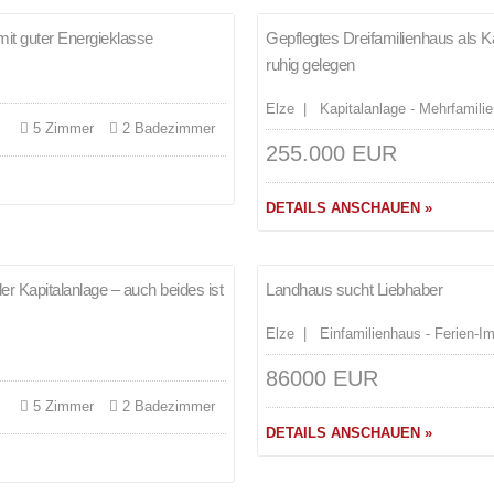
it guter Energieklasse
Gepflegtes Dreifamilienhaus als 
NEU
ruhig gelegen
Elze | Kapitalanlage - Mehrfamilie
²
5 Zimmer
2 Badezimmer
255.000 EUR
DETAILS ANSCHAUEN »
Merken
r Kapitalanlage – auch beides ist
Landhaus sucht Liebhaber
VERKAUFT
Elze | Einfamilienhaus - Ferien-I
86000 EUR
²
5 Zimmer
2 Badezimmer
DETAILS ANSCHAUEN »