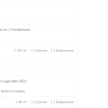
ten im 2 Familienhaus
VERMIETET
107 m²
3 Zimmer
1 Badezimmer
hen Lage! Alles NEU
VERMIETET
- Wohn-Immobilien
80 m²
2 Zimmer
1 Badezimmer