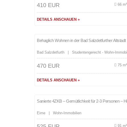
410 EUR
66 m
DETAILS ANSCHAUEN »
Merken
Behaglich Wohnen in der Bad Salzdetfurther Altstadt
Bad Salzdetfurth | Studentengerecht - Wohn-Immobi
470 EUR
75 m
DETAILS ANSCHAUEN »
Merken
Sanierte 4ZKB – Gemütlichkeit für 2-3 Personen – H
Eime | Wohn-Immobilien
525 EUR
91 m