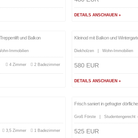
DETAILS ANSCHAUEN »
Merken
Treppenlift und Balkon
Kleinod mit Balkon und Wintergar
VERMIETET
 Wohn-Immobilien
Diekholzen | Wohn-Immobilien
580 EUR
²
4 Zimmer
2 Badezimmer
DETAILS ANSCHAUEN »
Merken
Frisch saniert in gefragter dörflic
VERMIETET
Groß Förste | Studentengerecht 
525 EUR
3,5 Zimmer
1 Badezimmer