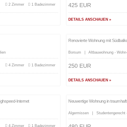
425 EUR
²
2 Zimmer
1 Badezimmer
DETAILS ANSCHAUEN »
Merken
Renovierte Wohnung mit Südbalkon 
VERMIETET!
lien
Borsum | Altbauwohnung - Wohn-
250 EUR
²
4 Zimmer
1 Badezimmer
DETAILS ANSCHAUEN »
Merken
ighspeed-Internet
Neuwertige Wohnung in traumhaft
VERMIETET
Algermissen | Studentengerecht 
480 EUR
²
4 Zimmer
1 Badezimmer