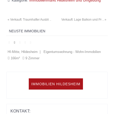
Kategorie:
Immobilienmarkt Hildesheim und Umgebung
« Verkauft: Traumhafter Ausbli ..
Verkauft: Lage Balkon und Pr .. »
NEUSTE IMMOBILIEN
HI-Mitte, Hildesheim | Eigentumswohnung - Wohn-Immobilien
El
166m²
9 Zimmer
1
IMMOBILIEN HILDESHEIM
KONTAKT: