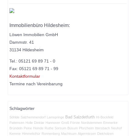
Immobilienbüro Hildesheim:
Löwen Immobilien GmbH
Dammstr. 41
31134 Hildesheim
Tel.: 05121 69 89 71 - 0
Fax: 05121 69 89 71 - 99
Kontaktformular
Termine nach Vereinbarung
Schlagwörter
Bad Salzdetfurth
Söhlde
Salzhemmendorf
Lamspringe
HI-Bockfeld
Pattensen
Holle
Dinklar
Hannover
Groß Förste
Nordstemmen
Emmerke
Bründeln
Peine
Heinde
Ruthe
Sorsum
Büsum
Pforzheim
Ittersbach
Neuhof
Kemme
Himmelsthür
Ronnenberg
Machtsum
Algermissen
Diekholzen