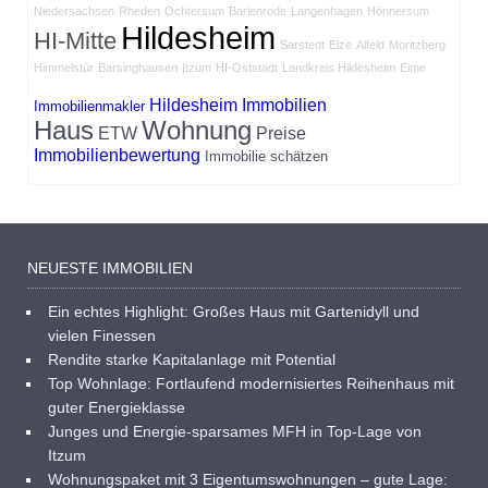
Niedersachsen
Rheden
Ochtersum
Barienrode
Langenhagen
Hönnersum
Hildesheim
HI-Mitte
Sarstedt
Elze
Alfeld
Moritzberg
Himmelstür
Barsinghausen
Itzum
HI-Oststadt
Landkreis Hildesheim
Eime
Hildesheim Immobilien
Immobilienmakler
Haus
Wohnung
ETW
Preise
Immobilienbewertung
Immobilie schätzen
NEUESTE IMMOBILIEN
Ein echtes Highlight: Großes Haus mit Gartenidyll und
vielen Finessen
Rendite starke Kapitalanlage mit Potential
Top Wohnlage: Fortlaufend modernisiertes Reihenhaus mit
guter Energieklasse
Junges und Energie-sparsames MFH in Top-Lage von
Itzum
Wohnungspaket mit 3 Eigentumswohnungen – gute Lage: