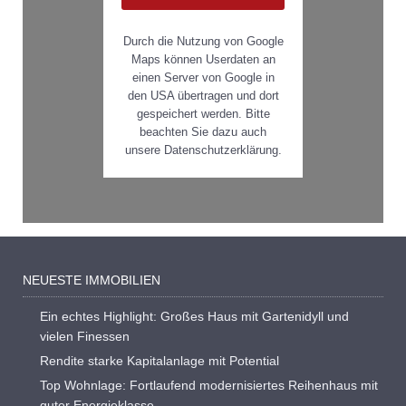
Durch die Nutzung von Google
Maps können Userdaten an
einen Server von Google in
den USA übertragen und dort
gespeichert werden. Bitte
beachten Sie dazu auch
unsere Datenschutzerklärung.
NEUESTE IMMOBILIEN
Ein echtes Highlight: Großes Haus mit Gartenidyll und
vielen Finessen
Rendite starke Kapitalanlage mit Potential
Top Wohnlage: Fortlaufend modernisiertes Reihenhaus mit
guter Energieklasse