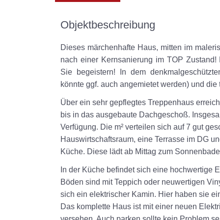
Objektbeschreibung
Dieses märchenhafte Haus, mitten im malerisc
nach einer Kernsanierung im TOP Zustand! 
Sie begeistern! In dem denkmalgeschützte
könnte ggf. auch angemietet werden) und die
Über ein sehr gepflegtes Treppenhaus erreich
bis in das ausgebaute Dachgeschoß. Insgesa
Verfügung. Die m² verteilen sich auf 7 gut g
Hauswirtschaftsraum, eine Terrasse im DG und 
Küche. Diese lädt ab Mittag zum Sonnenbade
In der Küche befindet sich eine hochwertige 
Böden sind mit Teppich oder neuwertigen Vin
sich ein elektrischer Kamin. Hier haben sie e
Das komplette Haus ist mit einer neuen Elek
versehen. Auch parken sollte kein Problem s