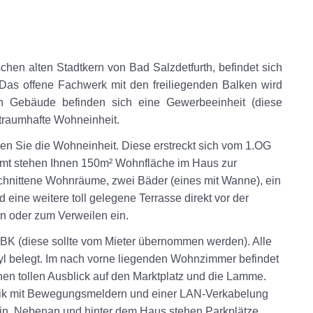
hen alten Stadtkern von Bad Salzdetfurth, befindet sich
Das offene Fachwerk mit den freiliegenden Balken wird
n Gebäude befinden sich eine Gewerbeeinheit (diese
 traumhafte Wohneinheit.
en Sie die Wohneinheit. Diese erstreckt sich vom 1.OG
mt stehen Ihnen 150m² Wohnfläche im Haus zur
eschnittene Wohnräume, zwei Bäder (eines mit Wanne), ein
eine weitere toll gelegene Terrasse direkt vor der
n oder zum Verweilen ein.
EBK (diese sollte vom Mieter übernommen werden). Alle
yl belegt. Im nach vorne liegenden Wohnzimmer befindet
inen tollen Ausblick auf den Marktplatz und die Lamme.
trik mit Bewegungsmeldern und einer LAN-Verkabelung
ein. Nebenan und hinter dem Haus stehen Parkplätze